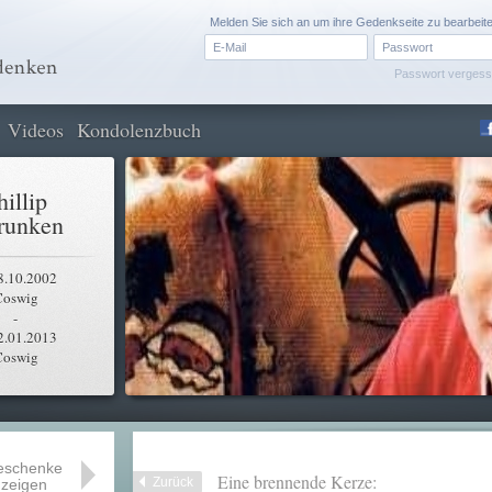
Melden Sie sich an um ihre Gedenkseite zu bearbeit
Passwort verges
Videos
Kondolenzbuch
hillip
runken
8.10.2002
Coswig
-
2.01.2013
Coswig
eschenke
Eine brennende Kerze:
Zurück
zeigen