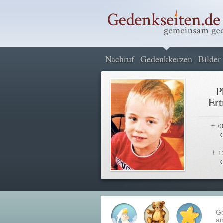
Nachruf
Gedenkkerzen
Bilder
P
Ert
0
1
G
an