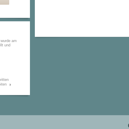
n wurde am
llt und
ritten
iten