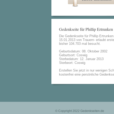
Gedenkseite für Phillip Ertrunken
Die Gedenkseite für Phillip Ertrunke
15.01.2013 von
Trauern- erlaubt
erste
bisher 104.703 mal besucht.
Geburtsdatum: 08. Oktober 2002
Geburtsort: Coswig
Sterbedatum: 12. Januar 2013
Sterbeort: Coswig
Erstellen Sie jetzt in nur wenigen Sch
kostenfrei eine persönliche Gedenkse
© Copyright 2022
Gedenkseiten.de