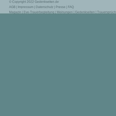
© Copyright 2022
Gedenkseiten.de
AGB
|
Impressum
|
Datenschutz
|
Presse
|
FAQ
Magazin
|
Eve-Trauerbegleitung
|
Meinungen
|
Gedenkseiten
|
Trauersprüc