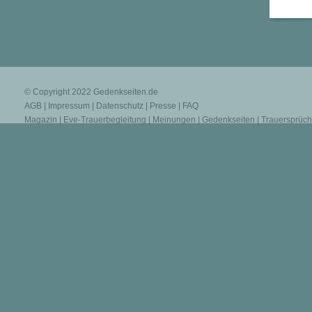
© Copyright 2022
Gedenkseiten.de
AGB
|
Impressum
|
Datenschutz
|
Presse
|
FAQ
Magazin
|
Eve-Trauerbegleitung
|
Meinungen
|
Gedenkseiten
|
Trauersprüc