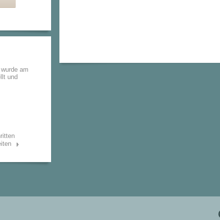
n wurde am
llt und
ritten
iten