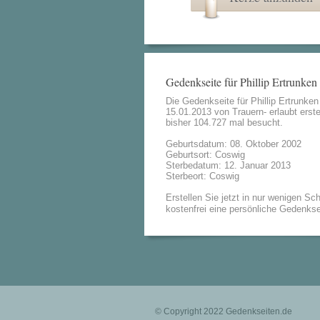
Gedenkseite für Phillip Ertrunken
Die Gedenkseite für Phillip Ertrunke
15.01.2013 von
Trauern- erlaubt
erste
bisher 104.727 mal besucht.
Geburtsdatum: 08. Oktober 2002
Geburtsort: Coswig
Sterbedatum: 12. Januar 2013
Sterbeort: Coswig
Erstellen Sie jetzt in nur wenigen Sch
kostenfrei eine persönliche Gedenkse
© Copyright 2022
Gedenkseiten.de