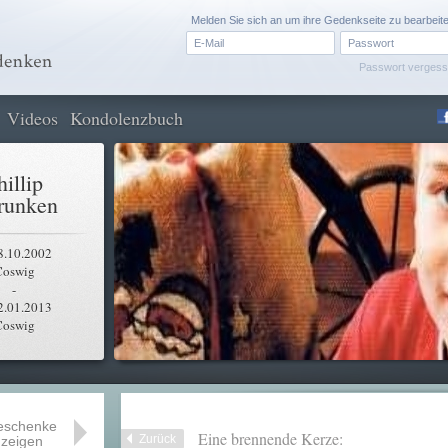
Melden Sie sich an um ihre Gedenkseite zu bearbeit
Passwort verges
Videos
Kondolenzbuch
hillip
runken
8.10.2002
Coswig
-
2.01.2013
Coswig
eschenke
Eine brennende Kerze:
Zurück
zeigen