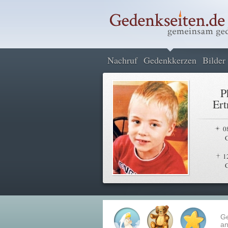
Nachruf
Gedenkkerzen
Bilder
P
Ert
0
1
G
an