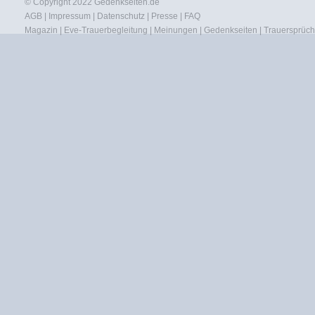
© Copyright 2022
Gedenkseiten.de
AGB
|
Impressum
|
Datenschutz
|
Presse
|
FAQ
Magazin
|
Eve-Trauerbegleitung
|
Meinungen
|
Gedenkseiten
|
Trauersprüc