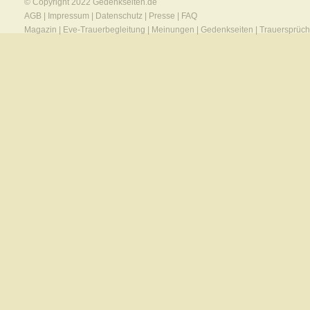
© Copyright 2022
Gedenkseiten.de
AGB
|
Impressum
|
Datenschutz
|
Presse
|
FAQ
Magazin
|
Eve-Trauerbegleitung
|
Meinungen
|
Gedenkseiten
|
Trauersprüc