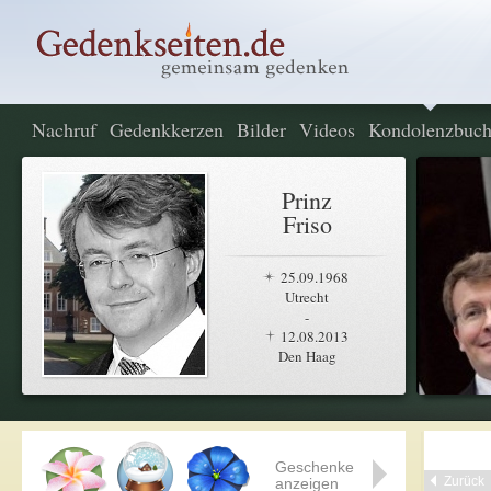
Nachruf
Gedenkkerzen
Bilder
Videos
Kondolenzbuc
Prinz
Friso
25.09.1968
Utrecht
-
12.08.2013
Den Haag
Geschenke
Zurück
anzeigen