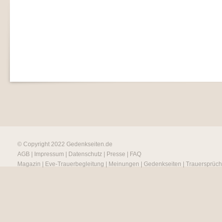
© Copyright 2022
Gedenkseiten.de
AGB
|
Impressum
|
Datenschutz
|
Presse
|
FAQ
Magazin
|
Eve-Trauerbegleitung
|
Meinungen
|
Gedenkseiten
|
Trauersprüc