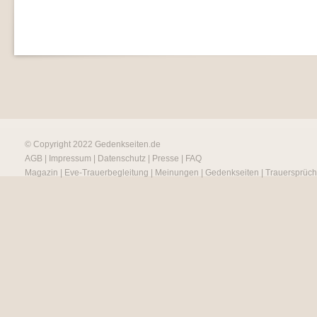
© Copyright 2022
Gedenkseiten.de
AGB
|
Impressum
|
Datenschutz
|
Presse
|
FAQ
Magazin
|
Eve-Trauerbegleitung
|
Meinungen
|
Gedenkseiten
|
Trauersprüc