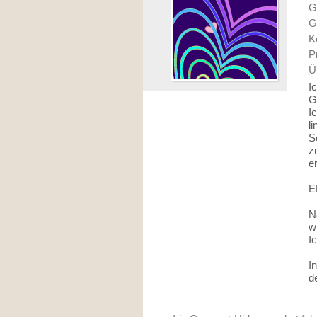
G
G
K
P
Ü
I
G
I
li
S
z
e
E
N
wi
I
I
de