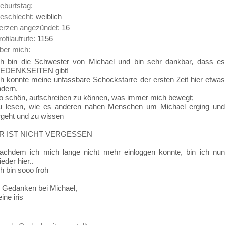
eburtstag:
eschlecht:
weiblich
erzen angezündet:
16
rofilaufrufe:
1156
ber mich:
ch bin die Schwester von Michael und bin sehr dankbar, dass es
EDENKSEITEN gibt!
ch konnte meine unfassbare Schockstarre der ersten Zeit hier etwas
ndern.
o schön, aufschreiben zu können, was immer mich bewegt;
u lesen, wie es anderen nahen Menschen um Michael erging und
rgeht und zu wissen
R IST NICHT VERGESSEN
achdem ich mich lange nicht mehr einloggen konnte, bin ich nun
eder hier..
ch bin sooo froh
n Gedanken bei Michael,
ine iris