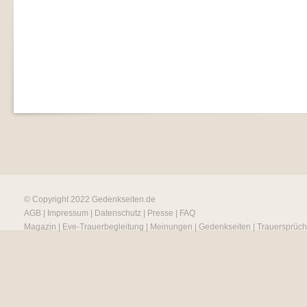
© Copyright 2022
Gedenkseiten.de
AGB
|
Impressum
|
Datenschutz
|
Presse
|
FAQ
Magazin
|
Eve-Trauerbegleitung
|
Meinungen
|
Gedenkseiten
|
Trauersprüc