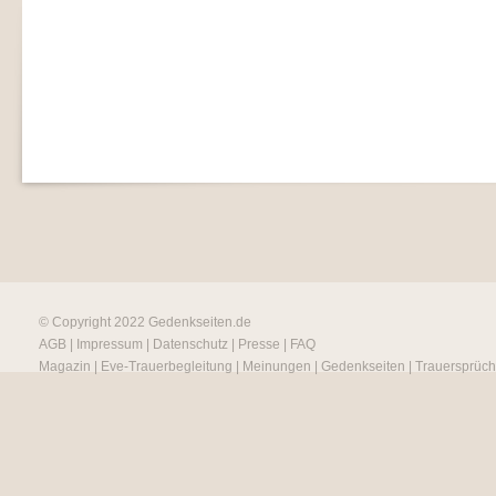
© Copyright 2022
Gedenkseiten.de
AGB
|
Impressum
|
Datenschutz
|
Presse
|
FAQ
Magazin
|
Eve-Trauerbegleitung
|
Meinungen
|
Gedenkseiten
|
Trauersprüc