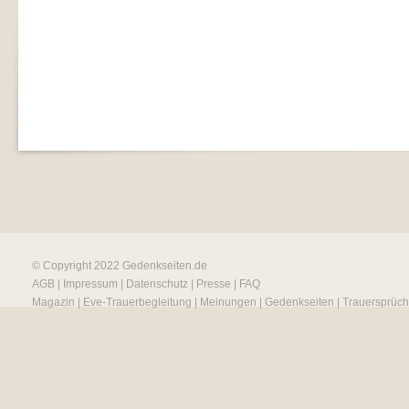
© Copyright 2022
Gedenkseiten.de
AGB
|
Impressum
|
Datenschutz
|
Presse
|
FAQ
Magazin
|
Eve-Trauerbegleitung
|
Meinungen
|
Gedenkseiten
|
Trauersprüc