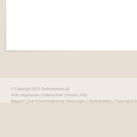
© Copyright 2022
Gedenkseiten.de
AGB
|
Impressum
|
Datenschutz
|
Presse
|
FAQ
Magazin
|
Eve-Trauerbegleitung
|
Meinungen
|
Gedenkseiten
|
Trauersprüc