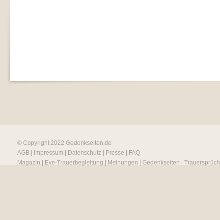
© Copyright 2022
Gedenkseiten.de
AGB
|
Impressum
|
Datenschutz
|
Presse
|
FAQ
Magazin
|
Eve-Trauerbegleitung
|
Meinungen
|
Gedenkseiten
|
Trauersprüc