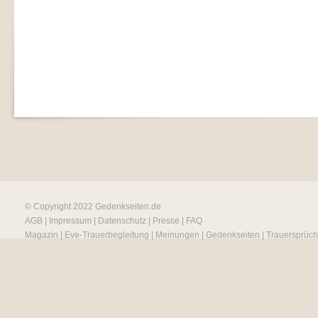
© Copyright 2022
Gedenkseiten.de
AGB
|
Impressum
|
Datenschutz
|
Presse
|
FAQ
Magazin
|
Eve-Trauerbegleitung
|
Meinungen
|
Gedenkseiten
|
Trauersprüc