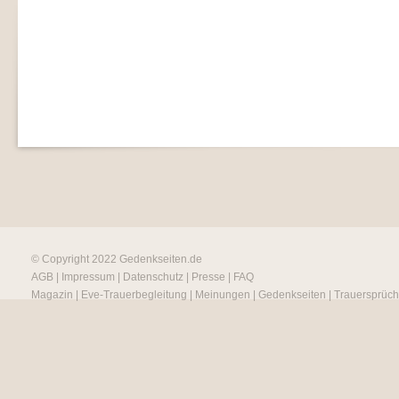
© Copyright 2022
Gedenkseiten.de
AGB
|
Impressum
|
Datenschutz
|
Presse
|
FAQ
Magazin
|
Eve-Trauerbegleitung
|
Meinungen
|
Gedenkseiten
|
Trauersprüc