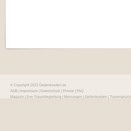
© Copyright 2022
Gedenkseiten.de
AGB
|
Impressum
|
Datenschutz
|
Presse
|
FAQ
Magazin
|
Eve-Trauerbegleitung
|
Meinungen
|
Gedenkseiten
|
Trauersprüc