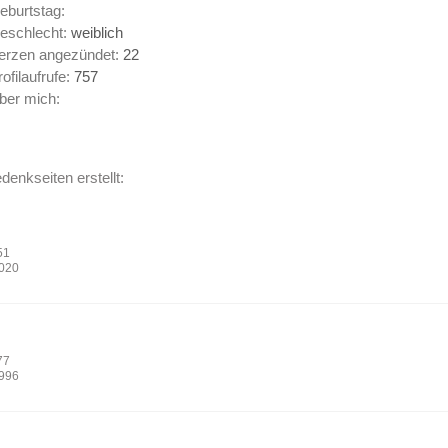
eburtstag:
eschlecht:
weiblich
erzen angezündet:
22
rofilaufrufe:
757
ber mich:
enkseiten erstellt:
51
2020
77
1996