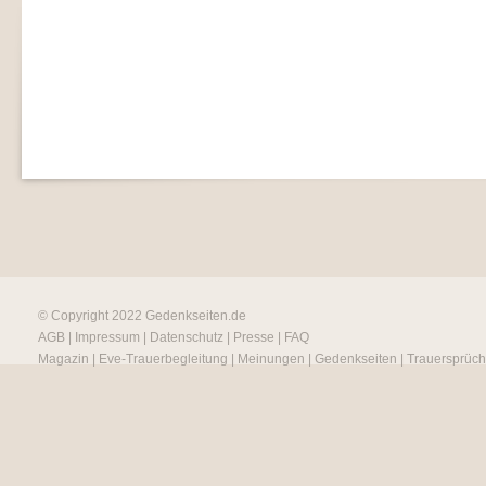
© Copyright 2022
Gedenkseiten.de
AGB
|
Impressum
|
Datenschutz
|
Presse
|
FAQ
Magazin
|
Eve-Trauerbegleitung
|
Meinungen
|
Gedenkseiten
|
Trauersprüc