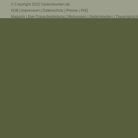
© Copyright 2022
Gedenkseiten.de
AGB
|
Impressum
|
Datenschutz
|
Presse
|
FAQ
Magazin
|
Eve-Trauerbegleitung
|
Meinungen
|
Gedenkseiten
|
Trauersprüc