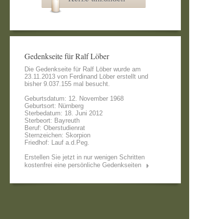
Gedenkseite für Ralf Löber
Die Gedenkseite für Ralf Löber wurde am
23.11.2013 von
Ferdinand Löber
erstellt und
bisher 9.037.155 mal besucht.
Geburtsdatum: 12. November 1968
Geburtsort: Nürnberg
Sterbedatum: 18. Juni 2012
Sterbeort: Bayreuth
Beruf: Oberstudienrat
Sternzeichen: Skorpion
Friedhof: Lauf a.d.Peg.
Erstellen Sie jetzt in nur wenigen Schritten
kostenfrei eine persönliche Gedenkseiten