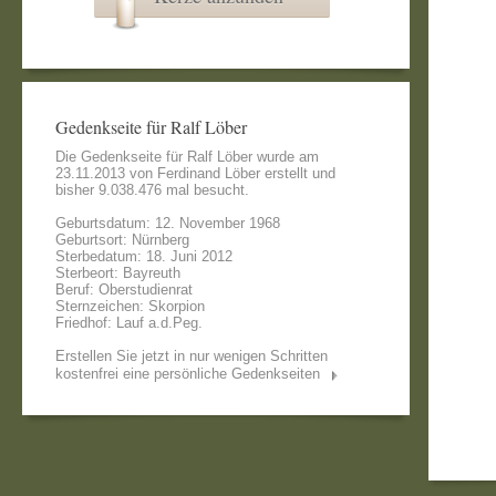
Gedenkseite für Ralf Löber
Die Gedenkseite für Ralf Löber wurde am
23.11.2013 von
Ferdinand Löber
erstellt und
bisher 9.038.476 mal besucht.
Geburtsdatum: 12. November 1968
Geburtsort: Nürnberg
Sterbedatum: 18. Juni 2012
Sterbeort: Bayreuth
Beruf: Oberstudienrat
Sternzeichen: Skorpion
Friedhof: Lauf a.d.Peg.
Erstellen Sie jetzt in nur wenigen Schritten
kostenfrei eine persönliche Gedenkseiten