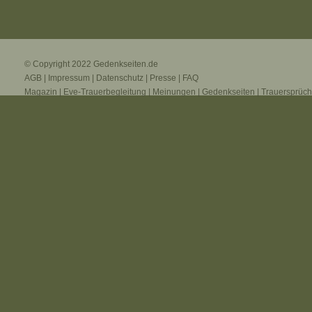
© Copyright 2022
Gedenkseiten.de
AGB
|
Impressum
|
Datenschutz
|
Presse
|
FAQ
Magazin
|
Eve-Trauerbegleitung
|
Meinungen
|
Gedenkseiten
|
Trauersprüc