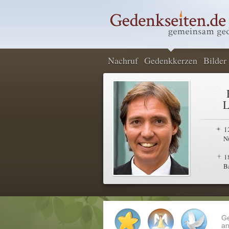
Nachruf
Gedenkkerzen
Bilder
L
1
N
1
B
G
an