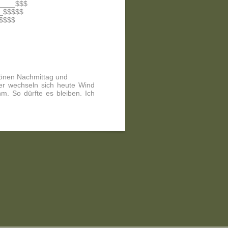
____$$$
_$$$$$
$$$$
hönen Nachmittag und
er wechseln sich heute Wind
m. So dürfte es bleiben. Ich