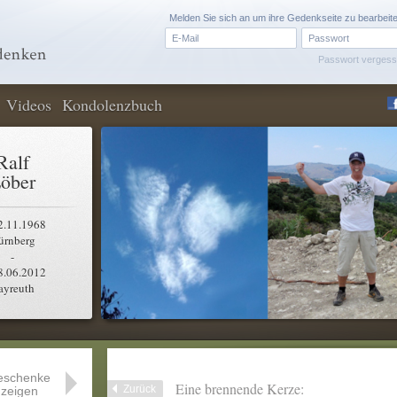
Melden Sie sich an um ihre Gedenkseite zu bearbeit
Passwort verges
Videos
Kondolenzbuch
Ralf
öber
2.11.1968
ürnberg
-
8.06.2012
ayreuth
eschenke
Eine brennende Kerze:
Zurück
zeigen