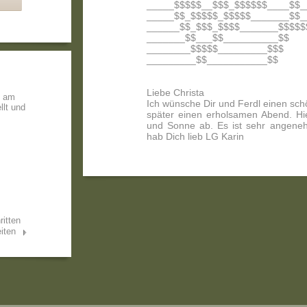
_____$$$$$__$$$_$$$$$$____$$_
_____$$_$$$$$_$$$$$_______$$_
______$$_$$$_$$$$_______$$$$$
_______$$___$$__________$$
________$$$$$_________$$$
_________$$___________$$
Liebe Christa
e am
Ich wünsche Dir und Ferdl einen sc
llt und
später einen erholsamen Abend. Hi
und Sonne ab. Es ist sehr angeneh
hab Dich lieb LG Karin
ritten
iten