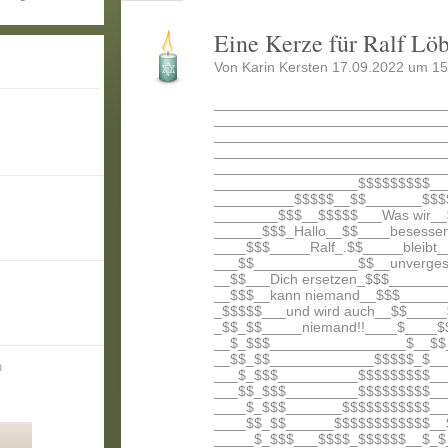
Eine Kerze für Ralf Lö
Von Karin Kersten 17.09.2022 um 15
_____________________________
_____________________________
_____________________________
_____________________________
_____________________________
__________________$$$$$$$$$__
__________$$$$$__$$_______$$$
________$$$__$$$$$___Was wir_
______$$$_Hallo__$$____besesse
____$$$_____Ralf_.$$_____bleibt
___$$_____________$$__unverges
__$$___Dich ersetzen_$$$______
__$$$__kann niemand__$$$_____
_$$$$$___und wird auch__$$____
_$$_$$_____niemand!!____$____$
__$_$$$_________________$__$$
__$$_$$_____________$$$$$_$__
n
___$_$$$__________$$$$$$$$$__
___$$_$$$_________$$$$$$$$$__
____$_$$$_______$$$$$$$$$$$__
____$$_$$______$$$$$$$$$$$$__
_____$_$$$___$$$$_$$$$$$__$_$