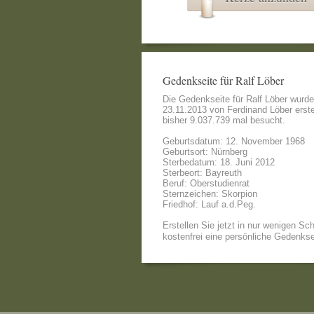
Gedenkseite für Ralf Löber
Die Gedenkseite für Ralf Löber wurd
23.11.2013 von
Ferdinand Löber
erste
bisher 9.037.739 mal besucht.
Geburtsdatum: 12. November 1968
Geburtsort: Nürnberg
Sterbedatum: 18. Juni 2012
Sterbeort: Bayreuth
Beruf: Oberstudienrat
Sternzeichen: Skorpion
Friedhof: Lauf a.d.Peg.
Erstellen Sie jetzt in nur wenigen Sch
kostenfrei eine persönliche Gedenkse