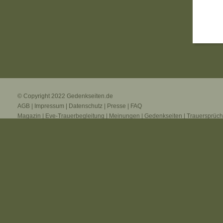
© Copyright 2022
Gedenkseiten.de
AGB
|
Impressum
|
Datenschutz
|
Presse
|
FAQ
Magazin
|
Eve-Trauerbegleitung
|
Meinungen
|
Gedenkseiten
|
Trauersprüc