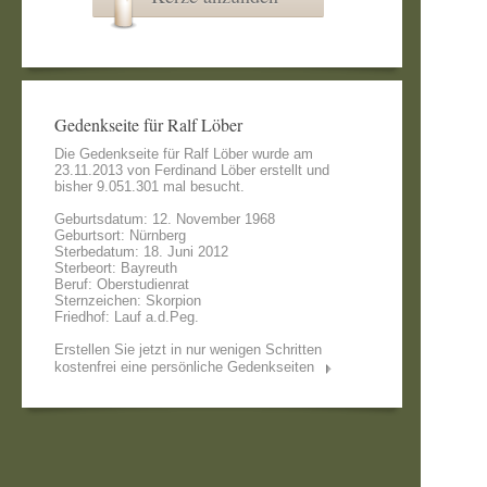
Gedenkseite für Ralf Löber
Die Gedenkseite für Ralf Löber wurde am
23.11.2013 von
Ferdinand Löber
erstellt und
bisher 9.051.301 mal besucht.
Geburtsdatum: 12. November 1968
Geburtsort: Nürnberg
Sterbedatum: 18. Juni 2012
Sterbeort: Bayreuth
Beruf: Oberstudienrat
Sternzeichen: Skorpion
Friedhof: Lauf a.d.Peg.
Erstellen Sie jetzt in nur wenigen Schritten
kostenfrei eine persönliche Gedenkseiten