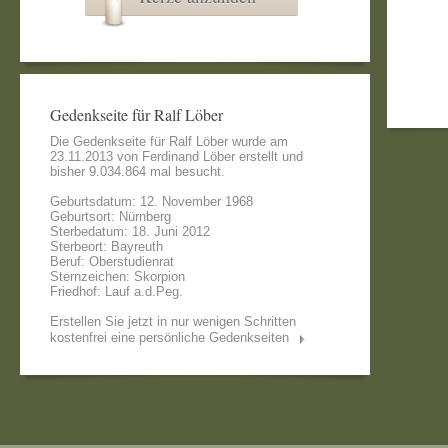
Gedenkseite für Ralf Löber
Die Gedenkseite für Ralf Löber wurde am
23.11.2013 von
Ferdinand Löber
erstellt und
bisher 9.034.864 mal besucht.
Geburtsdatum: 12. November 1968
Geburtsort: Nürnberg
Sterbedatum: 18. Juni 2012
Sterbeort: Bayreuth
Beruf: Oberstudienrat
Sternzeichen: Skorpion
Friedhof: Lauf a.d.Peg.
Erstellen Sie jetzt in nur wenigen Schritten
kostenfrei eine persönliche Gedenkseiten