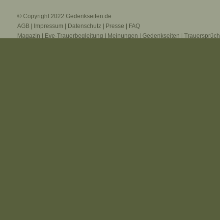
© Copyright 2022
Gedenkseiten.de
AGB
|
Impressum
|
Datenschutz
|
Presse
|
FAQ
Magazin
|
Eve-Trauerbegleitung
|
Meinungen
|
Gedenkseiten
|
Trauersprüc