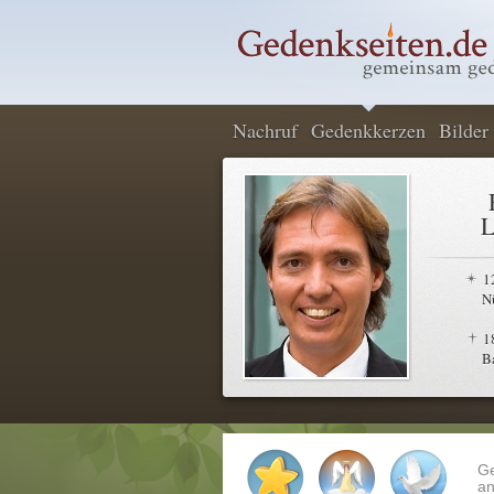
Nachruf
Gedenkkerzen
Bilder
L
1
N
1
B
G
an