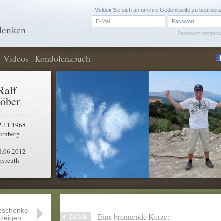
Melden Sie sich an um ihre Gedenkseite zu bearbeit
Passwort verges
Videos
Kondolenzbuch
Ralf
öber
2.11.1968
ürnberg
-
8.06.2012
ayreuth
eschenke
Eine brennende Kerze:
Zurück
zeigen