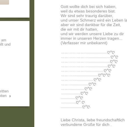
Gott wollte dich bei sich haben,
weil du etwas besonderes bist.
Wir sind sehr traurig darüber,
und unser Schmerz wird ein Leben l
aber wir sind dankbar für die Zeit,
die wir mit dir hatten,
und wir werden unsere Liebe zu dir
immer in unseren Herzen tragen...
e am
(Verfasser mir unbekannt)
llt und
………………....................ღ*ღ
…………………................…ღ*ღ
…………………...................ღ*ღ
………………….................ღ*ღ
……………….................ღ*ღ
…………...................ღ*ღ*ღ
…………...............ღ*ღ
………..............ღ*ღ
……..............ღ*ღ
ritten
…..............ღ*ღ
iten
.............ღ*ღ
…..........ღ*.ღ
...................ღ*ღ.
Liebe Christa, liebe freundschaftlich
verbundene Grüße für dich .