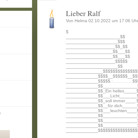
Lieber Ralf
Von Helma 02.10.2022 um 17:06 Uhr
$
______________________$$
_____________________$$$
____________________$$_$$
___________________$$___$$
___________________$$___$$
____________________$$$$$
_____________________$$
_______________$$$$$$$$$$$$$$
_____________$$$$__$$$$$$__$$
_____________$$$$$.:…………..$$
_____________$$______________
_____________$$_Ein helles_____
_____________$$___Licht_______
_____________$$_soll immer____.
_____________$$__für dich______
_____________$$___leuchten____
n
_____________$$______________
_____________$$______________
_____________$$______________
_____________$$$$$$$$$$$$$$$$