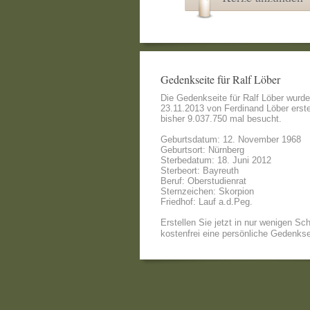
Gedenkseite für Ralf Löber
Die Gedenkseite für Ralf Löber wurd
23.11.2013 von
Ferdinand Löber
erste
bisher 9.037.750 mal besucht.
Geburtsdatum: 12. November 1968
Geburtsort: Nürnberg
Sterbedatum: 18. Juni 2012
Sterbeort: Bayreuth
Beruf: Oberstudienrat
Sternzeichen: Skorpion
Friedhof: Lauf a.d.Peg.
Erstellen Sie jetzt in nur wenigen Sch
kostenfrei eine persönliche Gedenkse