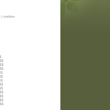
 |
melden
$
$$
$$
$$
$$
$$
$$
$$
$$
$$
$$
$$
$$