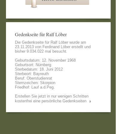
Gedenkseite für Ralf Löber
Die Gedenkseite für Ralf Löber wurde am
23.11.2013 von
Ferdinand Löber
erstellt und
bisher 9.034.022 mal besucht.
Geburtsdatum: 12. November 1968
Geburtsort: Nürnberg
Sterbedatum: 18. Juni 2012
Sterbeort: Bayreuth
Beruf: Oberstudienrat
Sternzeichen: Skorpion
Friedhof: Lauf a.d.Peg.
Erstellen Sie jetzt in nur wenigen Schritten
kostenfrei eine persönliche Gedenkseiten