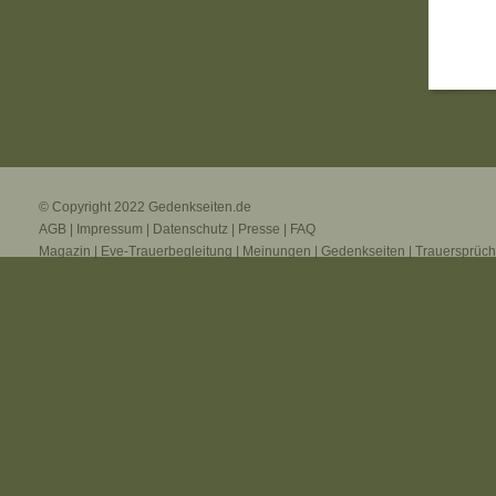
© Copyright 2022
Gedenkseiten.de
AGB
|
Impressum
|
Datenschutz
|
Presse
|
FAQ
Magazin
|
Eve-Trauerbegleitung
|
Meinungen
|
Gedenkseiten
|
Trauersprüc