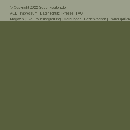
© Copyright 2022
Gedenkseiten.de
AGB
|
Impressum
|
Datenschutz
|
Presse
|
FAQ
Magazin
|
Eve-Trauerbegleitung
|
Meinungen
|
Gedenkseiten
|
Trauersprüc