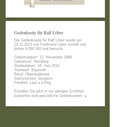
Gedenkseite für Ralf Löber
Die Gedenkseite für Ralf Löber wurde am
23.11.2013 von
Ferdinand Löber
erstellt und
bisher 9.050.362 mal besucht.
Geburtsdatum: 12. November 1968
Geburtsort: Nürnberg
Sterbedatum: 18. Juni 2012
Sterbeort: Bayreuth
Beruf: Oberstudienrat
Sternzeichen: Skorpion
Friedhof: Lauf a.d.Peg.
Erstellen Sie jetzt in nur wenigen Schritten
kostenfrei eine persönliche Gedenkseiten