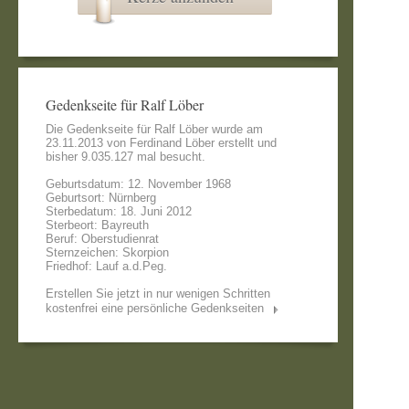
Gedenkseite für Ralf Löber
Die Gedenkseite für Ralf Löber wurde am
23.11.2013 von
Ferdinand Löber
erstellt und
bisher 9.035.127 mal besucht.
Geburtsdatum: 12. November 1968
Geburtsort: Nürnberg
Sterbedatum: 18. Juni 2012
Sterbeort: Bayreuth
Beruf: Oberstudienrat
Sternzeichen: Skorpion
Friedhof: Lauf a.d.Peg.
Erstellen Sie jetzt in nur wenigen Schritten
kostenfrei eine persönliche Gedenkseiten