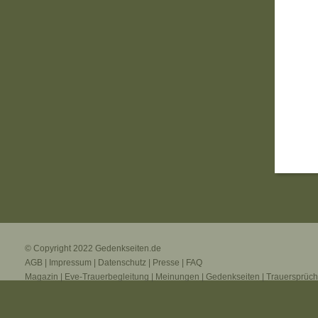
© Copyright 2022
Gedenkseiten.de
AGB
|
Impressum
|
Datenschutz
|
Presse
|
FAQ
Magazin
|
Eve-Trauerbegleitung
|
Meinungen
|
Gedenkseiten
|
Trauersprüc