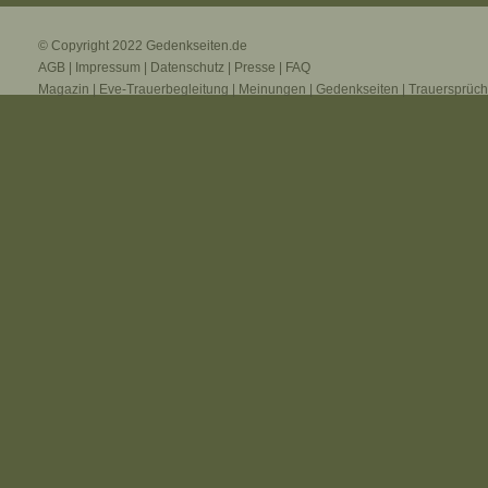
© Copyright 2022
Gedenkseiten.de
AGB
|
Impressum
|
Datenschutz
|
Presse
|
FAQ
Magazin
|
Eve-Trauerbegleitung
|
Meinungen
|
Gedenkseiten
|
Trauersprüc