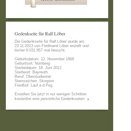
Gedenkseite für Ralf Löber
Die Gedenkseite für Ralf Löber wurde am
23.11.2013 von
Ferdinand Löber
erstellt und
bisher 9.031.857 mal besucht.
Geburtsdatum: 12. November 1968
Geburtsort: Nürnberg
Sterbedatum: 18. Juni 2012
Sterbeort: Bayreuth
Beruf: Oberstudienrat
Sternzeichen: Skorpion
Friedhof: Lauf a.d.Peg.
Erstellen Sie jetzt in nur wenigen Schritten
kostenfrei eine persönliche Gedenkseiten