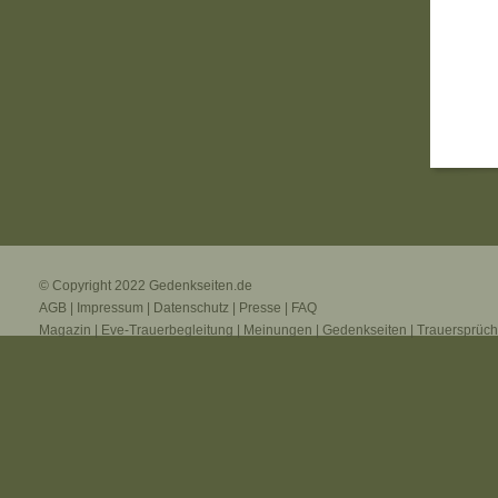
© Copyright 2022
Gedenkseiten.de
AGB
|
Impressum
|
Datenschutz
|
Presse
|
FAQ
Magazin
|
Eve-Trauerbegleitung
|
Meinungen
|
Gedenkseiten
|
Trauersprüc