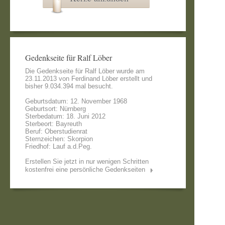
Gedenkseite für Ralf Löber
Die Gedenkseite für Ralf Löber wurde am
23.11.2013 von
Ferdinand Löber
erstellt und
bisher 9.034.394 mal besucht.
Geburtsdatum: 12. November 1968
Geburtsort: Nürnberg
Sterbedatum: 18. Juni 2012
Sterbeort: Bayreuth
Beruf: Oberstudienrat
Sternzeichen: Skorpion
Friedhof: Lauf a.d.Peg.
Erstellen Sie jetzt in nur wenigen Schritten
kostenfrei eine persönliche Gedenkseiten