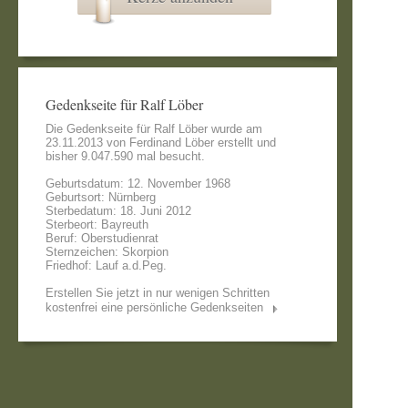
Gedenkseite für Ralf Löber
Die Gedenkseite für Ralf Löber wurde am
23.11.2013 von
Ferdinand Löber
erstellt und
bisher 9.047.590 mal besucht.
Geburtsdatum: 12. November 1968
Geburtsort: Nürnberg
Sterbedatum: 18. Juni 2012
Sterbeort: Bayreuth
Beruf: Oberstudienrat
Sternzeichen: Skorpion
Friedhof: Lauf a.d.Peg.
Erstellen Sie jetzt in nur wenigen Schritten
kostenfrei eine persönliche Gedenkseiten