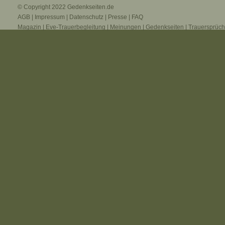
© Copyright 2022
Gedenkseiten.de
AGB
|
Impressum
|
Datenschutz
|
Presse
|
FAQ
Magazin
|
Eve-Trauerbegleitung
|
Meinungen
|
Gedenkseiten
|
Trauersprüc