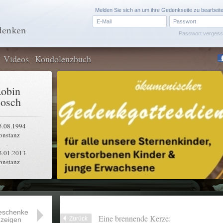
Melden Sie sich an um ihre Gedenkseite zu bearbeit
Passwort verges
Videos
Kondolenzbuch
obin
osch
5.08.1994
onstanz
-
3.01.2013
onstanz
eschenke
Eine brennende Kerze:
Zurück
zeigen