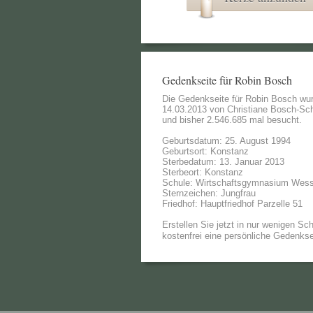
Gedenkseite für Robin Bosch
Die Gedenkseite für Robin Bosch wu
14.03.2013 von
Christiane Bosch-Sc
und bisher 2.546.685 mal besucht.
Geburtsdatum: 25. August 1994
Geburtsort: Konstanz
Sterbedatum: 13. Januar 2013
Sterbeort: Konstanz
Schule: Wirtschaftsgymnasium Wes
Sternzeichen: Jungfrau
Friedhof: Hauptfriedhof Parzelle 51
Erstellen Sie jetzt in nur wenigen Sch
kostenfrei eine persönliche Gedenkse