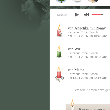
Musik:
von Angelika mit Ronny
Kerze für Robin Bosch
am 05.04.2026 um 10:48 Uhr
von Wir
Kerze für Robin Bosch
am 21.01.2026 um 00:23 Uhr
von Mama
Kerze für Robin Bosch
am 13.01.2026 um 22:16 Uhr
Weitere Kerzen anzeige
Kerze anzünden