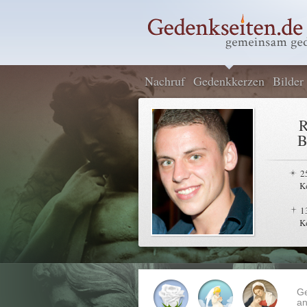
Nachruf
Gedenkkerzen
Bilder
R
B
2
K
1
K
G
an