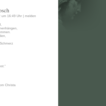
osch
 um 16:49 Uhr |
melden
,
mmenhängen,
enommen.
nden,
 Schmerz
st.“
om Christa