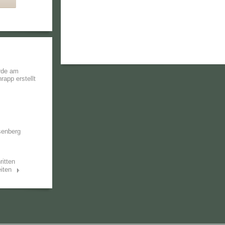
rde am
hrapp
erstellt
senberg
ritten
iten