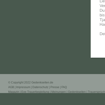
Li
Ve
Du
bi
Tja
Ha
De
© Copyright 2022
Gedenkseiten.de
AGB
|
Impressum
|
Datenschutz
|
Presse
|
FAQ
Magazin
|
Eve-Trauerbegleitung
|
Meinungen
|
Gedenkseiten
|
Trauersprüc