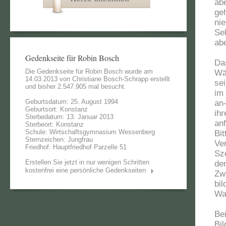
ab
ge
ni
Se
ab
Gedenkseite für Robin Bosch
Da
Die Gedenkseite für Robin Bosch wurde am
Wä
14.03.2013 von
Christiane Bosch-Schrapp
erstellt
sei
und bisher 2.547.905 mal besucht.
im
Geburtsdatum: 25. August 1994
an
Geburtsort: Konstanz
ih
Sterbedatum: 13. Januar 2013
an
Sterbeort: Konstanz
Schule: Wirtschaftsgymnasium Wessenberg
Bi
Sternzeichen: Jungfrau
Ve
Friedhof: Hauptfriedhof Parzelle 51
Sz
Erstellen Sie jetzt in nur wenigen Schritten
den
kostenfrei eine persönliche Gedenkseiten
Zw
bi
Wa
Bei
Bi