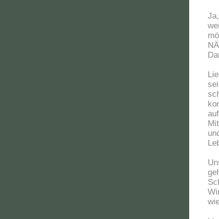
Ja
we
mög
NÄ
Dar
Lie
sei
sc
ko
au
Mi
un
Le
Un
ge
Sc
Wi
wie