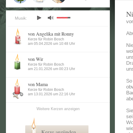
Ni
Musik:
vo
von Angelika mit Ronny
Ab
Kerze für Robin Bosch
am 05.04.2026 um 10:48 Uhr
Ni
wo
un
von Wir
Dr
Kerze für Robin Bosch
un
am 21.01.2026 um 00:23 Uhr
So
von Mama
ob
Kerze für Robin Bosch
Bad
am 13.01.2026 um 22:16 Uhr
abe
Weitere Kerzen anzeigen
Si
se
Wo
wie
Kerze anzünden