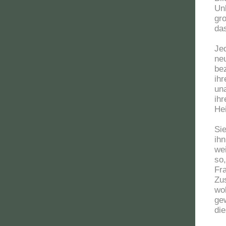
Unb
gro
da
Jed
ne
bez
ih
una
ih
Hei
Sie
ih
we
so,
Fr
Zu
woh
ge
di