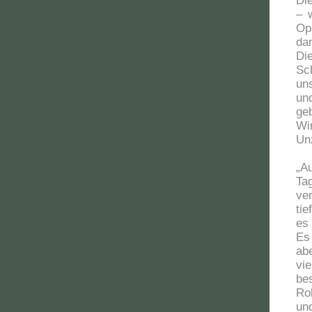
Di
– 
Op
da
Di
Sc
un
un
ge
Wi
Un
„A
Ta
ve
ti
es 
Es 
abe
vi
be
Ro
un