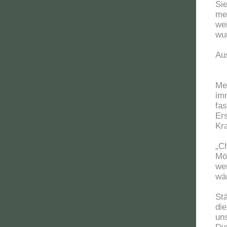
Si
meh
we
wu
Au
Me
imm
fa
Er
Kra
„C
Mö
we
wä
St
di
un