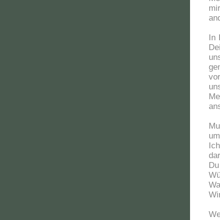
mi
an
In
De
un
ge
vo
un
Me
an
Mu
um
Ic
dar
Du
Wü
Wa
Wi
We