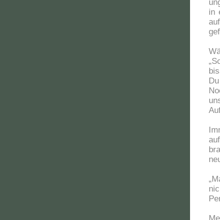
un
in
au
gef
Wä
„Sc
bis
Du 
Noc
un
Au
Im
au
br
ne
„Ma
ni
Pe
Mei