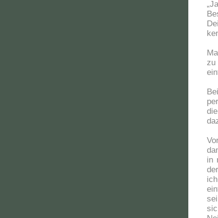
„J
Be
De
ke
Ma
zu
ei
Be
pe
di
da
Vo
da
in
der
ic
ei
se
si