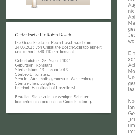
Au
nic
Ap
Ma
ges
Gedenkseite für Robin Bosch
Je
wo
Die Gedenkseite für Robin Bosch wurde am
14.03.2013 von
Christiane Bosch-Schrapp
erstellt
und bisher 2.546.110 mal besucht.
Ei
sc
Geburtsdatum: 25. August 1994
Ac
Geburtsort: Konstanz
Sterbedatum: 13. Januar 2013
Mo
Sterbeort: Konstanz
Un
Schule: Wirtschaftsgymnasium Wessenberg
ge
Sternzeichen: Jungfrau
Friedhof: Hauptfriedhof Parzelle 51
la
Erstellen Sie jetzt in nur wenigen Schritten
Na
kostenfrei eine persönliche Gedenkseiten
la
Ge
„Ic
um
im