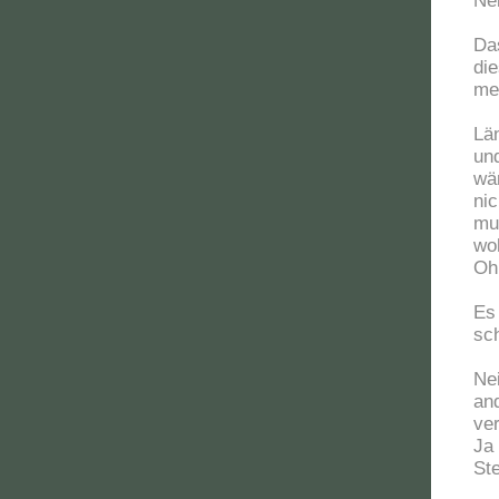
Nei
Da
di
mei
Lä
un
wä
ni
mu
woh
Oh 
Es
sc
Nei
an
ve
Ja
Ste