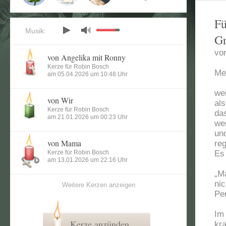
Fü
Musik:
Gr
vo
von Angelika mit Ronny
Kerze für Robin Bosch
Me
am 05.04.2026 um 10:48 Uhr
we
von Wir
al
Kerze für Robin Bosch
da
am 21.01.2026 um 00:23 Uhr
we
un
von Mama
re
Kerze für Robin Bosch
Es 
am 13.01.2026 um 22:16 Uhr
„Ma
ni
Weitere Kerzen anzeigen
Pe
Im
Kerze anzünden
kr