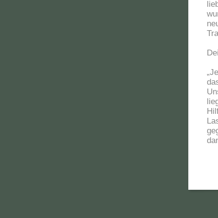
lie
wu
ne
Tr
De
„J
da
Un
lie
Hil
La
ge
dan