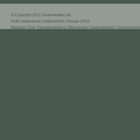
© Copyright 2022
Gedenkseiten.de
AGB
|
Impressum
|
Datenschutz
|
Presse
|
FAQ
Magazin
|
Eve-Trauerbegleitung
|
Meinungen
|
Gedenkseiten
|
Trauersprüc