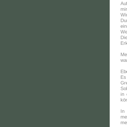
Au
mi
Wi
Du
ei
We
Di
Erk
Me
wa
Eb
Es
Gr
So
in
kö
In
me
me