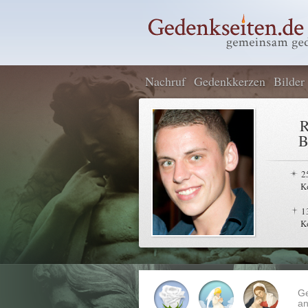
Nachruf
Gedenkkerzen
Bilder
R
B
2
K
1
K
G
an