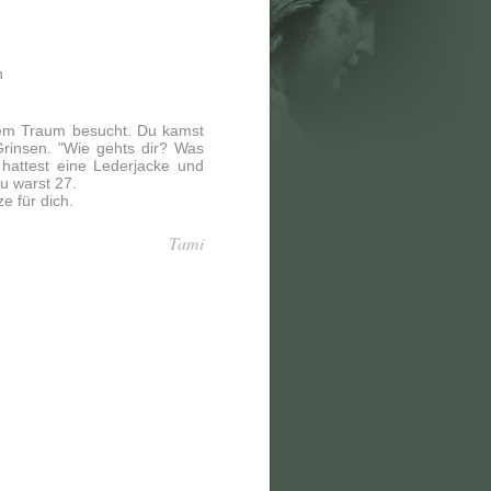
n
nem Traum besucht. Du kamst
rinsen. "Wie gehts dir? Was
 hattest eine Lederjacke und
u warst 27.
e für dich.
Tami