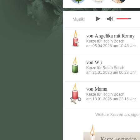
Musik:
von Angelika mit Ronny
Kerze für Robin Bosch
am 05.04.2026 um 10:48 Uhr
von Wir
Kerze für Robin Bosch
am 21.01.2026 um 00:23 Uhr
von Mama
Kerze für Robin Bosch
am 13.01.2026 um 22:16 Uhr
Weitere Kerzen anzeige
Kerze anzünden