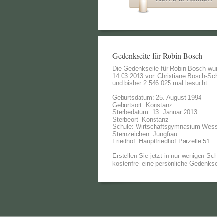
Gedenkseite für Robin Bosch
Die Gedenkseite für Robin Bosch wu
14.03.2013 von
Christiane Bosch-Sc
und bisher 2.546.025 mal besucht.
Geburtsdatum: 25. August 1994
Geburtsort: Konstanz
Sterbedatum: 13. Januar 2013
Sterbeort: Konstanz
Schule: Wirtschaftsgymnasium Wes
Sternzeichen: Jungfrau
Friedhof: Hauptfriedhof Parzelle 51
Erstellen Sie jetzt in nur wenigen Sch
kostenfrei eine persönliche Gedenkse