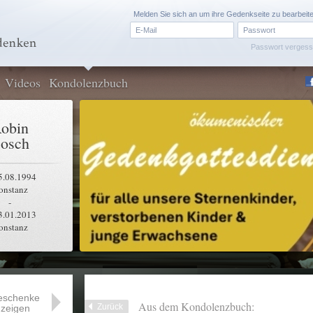
Melden Sie sich an um ihre Gedenkseite zu bearbeit
Passwort verges
Videos
Kondolenzbuch
obin
osch
5.08.1994
onstanz
-
3.01.2013
onstanz
eschenke
Aus dem Kondolenzbuch:
Zurück
zeigen