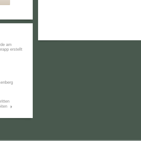
rde am
hrapp
erstellt
senberg
ritten
iten