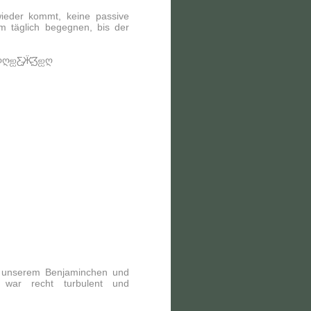
wieder kommt, keine passive
m täglich begegnen, bis der
ღღஐƸ̵̡Ӝ̵̨̄Ʒஐღ
 unserem Benjaminchen und
 war recht turbulent und