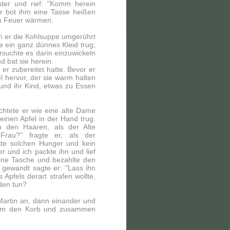
ster und rief: "Komm herein
Er bot ihm eine Tasse heißen
em Feuer wärmen.
m er die Kohlsuppe umgerührt
e ein ganz dünnes Kleid trug,
rsuchte es darin einzuwickeln
 bat sie herein.
 er zubereitet hatte. Bevor er
l hervor, der sie warm halten
 und ihr Kind, etwas zu Essen
chtete er wie eine alte Dame
einen Apfel in der Hand trug.
n den Haaren, als der Alte
Frau?" fragte er, als der
atte solchen Hunger und kein
er und ich packte ihn und lief
eine Tasche und bezahlte den
 gewandt sagte er: "Lass ihn
pfels derart strafen wollte,
den tun?
Martin an, dann einander und
nahm den Korb und zusammen