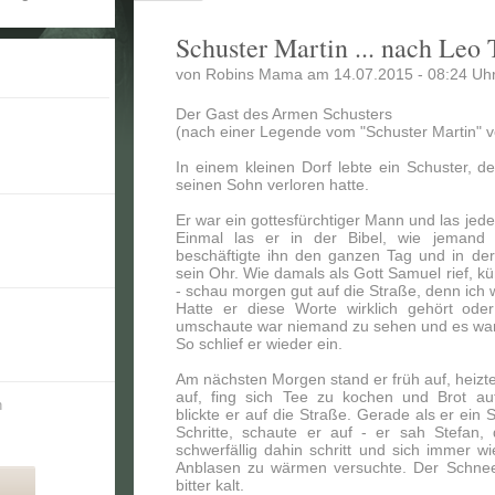
Schuster Martin ... nach Leo 
von Robins Mama am 14.07.2015 - 08:24 Uhr
Der Gast des Armen Schusters
(nach einer Legende vom "Schuster Martin" v
In einem kleinen Dorf lebte ein Schuster, d
seinen Sohn verloren hatte.
Er war ein gottesfürchtiger Mann und las jede
Einmal las er in der Bibel, wie jemand
beschäftigte ihn den ganzen Tag und in der
sein Ohr. Wie damals als Gott Samuel rief, kü
- schau morgen gut auf die Straße, denn ich
Hatte er diese Worte wirklich gehört ode
umschaute war niemand zu sehen und es war al
So schlief er wieder ein.
Am nächsten Morgen stand er früh auf, heizt
auf, fing sich Tee zu kochen und Brot au
n
blickte er auf die Straße. Gerade als er ein 
Schritte, schaute er auf - er sah Stefan,
schwerfällig dahin schritt und sich immer w
Anblasen zu wärmen versuchte. Der Schnee
bitter kalt.