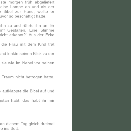
ste morgen früh abgeliefert
seine Lampe an und als der
e Bibel zur Hand, wollte er
vor so beschäftigt hatte.
ihn zu und rührte ihn an. Er
ünf Gestalten. Eine Stimme
 nicht erkannt?" Aus der Ecke
 die Frau mit dem Kind trat
nd lenkte seinen Blick zu der
 sie wie im Nebel vor seinen
n Traum nicht betrogen hatte.
 aufklappte die Bibel auf und
etan habt, das habt ihr mir
)
 an diesem Tag gleich dreimal
e ins Bett.