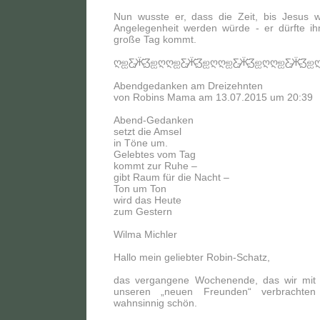
Nun wusste er, dass die Zeit, bis Jesus 
Angelegenheit werden würde - er dürfte ih
große Tag kommt.
ღஐƸ̵̡Ӝ̵̨̄ƷஐღღஐƸ̵̡Ӝ̵̨̄ƷஐღღஐƸ̵̡Ӝ̵̨̄ƷஐღღஐƸ̵̡Ӝ̵̨̄Ʒஐ
Abendgedanken am Dreizehnten
von Robins Mama am 13.07.2015 um 20:39
Abend-Gedanken
setzt die Amsel
in Töne um.
Gelebtes vom Tag
kommt zur Ruhe –
gibt Raum für die Nacht –
Ton um Ton
wird das Heute
zum Gestern
Wilma Michler
Hallo mein geliebter Robin-Schatz,
das vergangene Wochenende, das wir mit
unseren „neuen Freunden“ verbrachten
wahnsinnig schön.