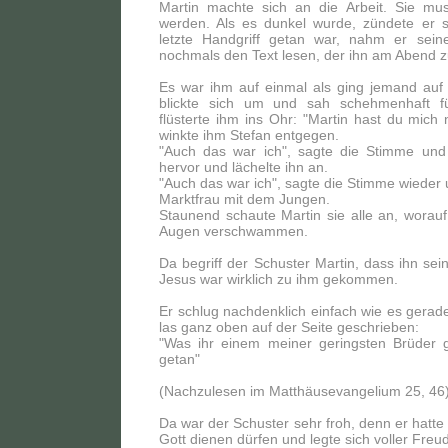
Martin machte sich an die Arbeit. Sie mus
werden. Als es dunkel wurde, zündete er 
letzte Handgriff getan war, nahm er sein
nochmals den Text lesen, der ihn am Abend zu
Es war ihm auf einmal als ging jemand auf 
blickte sich um und sah schehmenhaft f
flüsterte ihm ins Ohr: "Martin hast du mich
winkte ihm Stefan entgegen.
"Auch das war ich", sagte die Stimme und
hervor und lächelte ihn an.
"Auch das war ich", sagte die Stimme wieder u
Marktfrau mit dem Jungen.
Staunend schaute Martin sie alle an, worauf
Augen verschwammen.
Da begriff der Schuster Martin, dass ihn sei
Jesus war wirklich zu ihm gekommen.
Er schlug nachdenklich einfach wie es gerade
las ganz oben auf der Seite geschrieben:
"Was ihr einem meiner geringsten Brüder g
getan"
(Nachzulesen im Matthäusevangelium 25, 46
Da war der Schuster sehr froh, denn er hatte
Gott dienen dürfen und legte sich voller Freud