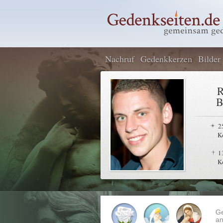
Nachruf
Gedenkkerzen
Bilder
R
B
2
K
1
K
G
an