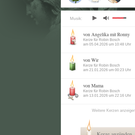
Musik:
von Angelika mit Ronny
Kerze für Robin Bosch
am 05.04.2026 um 10:48 Uhr
von Wir
Kerze für Robin Bosch
am 21.01.2026 um 00:23 Uhr
von Mama
Kerze für Robin Bosch
am 13.01.2026 um 22:16 Uhr
Weitere Kerzen anzeige
Kerze anzünden