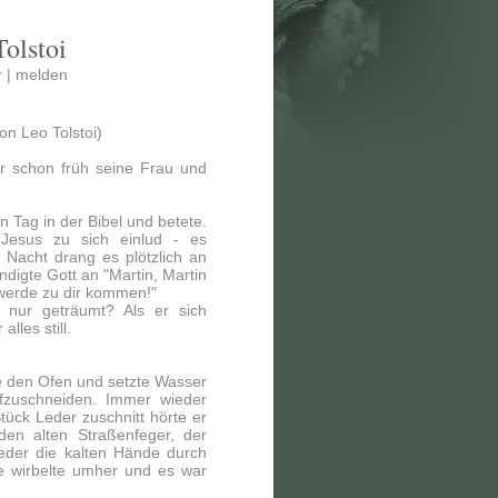
Tolstoi
 |
melden
on Leo Tolstoi)
er schon früh seine Frau und
n Tag in der Bibel und betete.
 Jesus zu sich einlud - es
 Nacht drang es plötzlich an
ndigte Gott an "Martin, Martin
 werde zu dir kommen!"
r nur geträumt? Als er sich
les still.
e den Ofen und setzte Wasser
fzuschneiden. Immer wieder
Stück Leder zuschnitt hörte er
 den alten Straßenfeger, der
ieder die kalten Hände durch
 wirbelte umher und es war