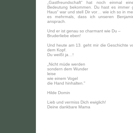
„Gastfreundschaft“ hat noch einmal ei
Bedeutung bekommen. Du hast es immer gel
Haus“ war und stell Dir vor… wie ich so in me
es mehrmals, dass ich unseren Benjamin
ansprach.
Und er ist genau so charmant wie Du –
Bruderliebe eben!
Und heute am 13. geht mir die Geschichte vo
dem Kopf.
Du weißt ja…!
„Nicht müde werden
sondern dem Wunder
leise
wie einem Vogel
die Hand hinhalten."
Hilde Domin
Lieb und vermiss Dich ewiglich!
Deine dankbare Mama