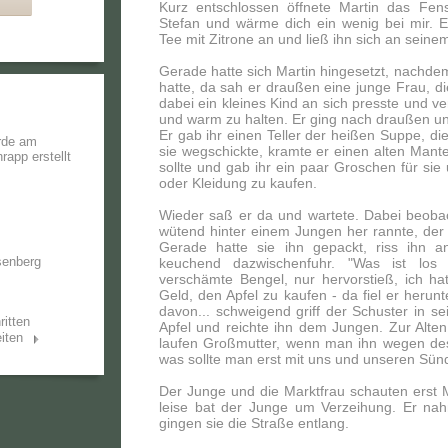
Kurz entschlossen öffnete Martin das Fen
Stefan und wärme dich ein wenig bei mir. 
Tee mit Zitrone an und ließ ihn sich an sein
Gerade hatte sich Martin hingesetzt, nachde
hatte, da sah er draußen eine junge Frau, di
dabei ein kleines Kind an sich presste und ve
und warm zu halten. Er ging nach draußen und
Er gab ihr einen Teller der heißen Suppe, die
rde am
sie wegschickte, kramte er einen alten Mante
hrapp
erstellt
sollte und gab ihr ein paar Groschen für sie
oder Kleidung zu kaufen.
Wieder saß er da und wartete. Dabei beoba
wütend hinter einem Jungen her rannte, der 
Gerade hatte sie ihn gepackt, riss ihn a
senberg
keuchend dazwischenfuhr. "Was ist los 
verschämte Bengel, nur hervorstieß, ich h
Geld, den Apfel zu kaufen - da fiel er herunt
davon... schweigend griff der Schuster in s
ritten
Apfel und reichte ihn dem Jungen. Zur Alten
iten
laufen Großmutter, wenn man ihn wegen des A
was sollte man erst mit uns und unseren Sün
Der Junge und die Marktfrau schauten erst 
leise bat der Junge um Verzeihung. Er 
gingen sie die Straße entlang.