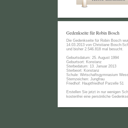
Gedenkseite für Robin Bosch
Die Gedenkseite für Robin Bosch wu
14.03.2013 von
Christiane Bosch-Sc
und bisher 2.546.818 mal besucht.
Geburtsdatum: 25. August 1994
Geburtsort: Konstanz
Sterbedatum: 13. Januar 2013
Sterbeort: Konstanz
Schule: Wirtschaftsgymnasium Wes
Sternzeichen: Jungfrau
Friedhof: Hauptfriedhof Parzelle 51
Erstellen Sie jetzt in nur wenigen Sch
kostenfrei eine persönliche Gedenkse