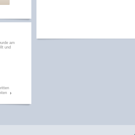
wurde am
llt und
ritten
iten