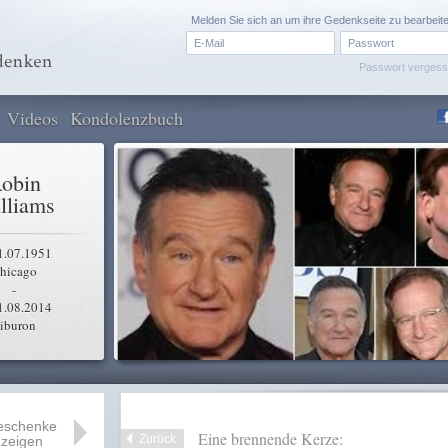
Melden Sie sich an um ihre Gedenkseite zu bearbeit
Passwort verges
Videos
Kondolenzbuch
obin
lliams
1.07.1951
hicago
-
1.08.2014
iburon
eschenke
Eine brennende Kerze:
Zurück
zeigen