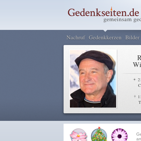
Nachruf
Gedenkkerzen
Bilder
R
Wi
2
C
1
T
G
an