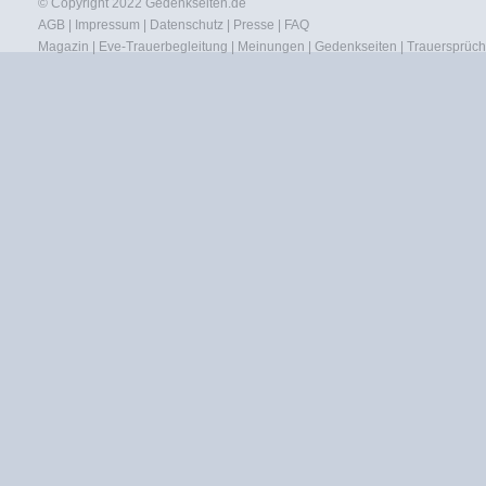
© Copyright 2022
Gedenkseiten.de
AGB
|
Impressum
|
Datenschutz
|
Presse
|
FAQ
Magazin
|
Eve-Trauerbegleitung
|
Meinungen
|
Gedenkseiten
|
Trauersprüc