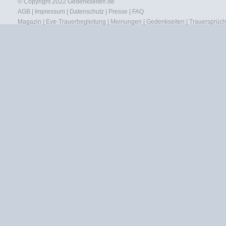
© Copyright 2022
Gedenkseiten.de
AGB
|
Impressum
|
Datenschutz
|
Presse
|
FAQ
Magazin
|
Eve-Trauerbegleitung
|
Meinungen
|
Gedenkseiten
|
Trauersprüc