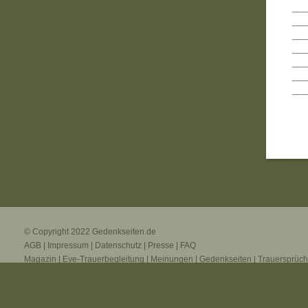
__
__
__
__
__
__
__
© Copyright 2022
Gedenkseiten.de
AGB
|
Impressum
|
Datenschutz
|
Presse
|
FAQ
Magazin
|
Eve-Trauerbegleitung
|
Meinungen
|
Gedenkseiten
|
Trauersprüc