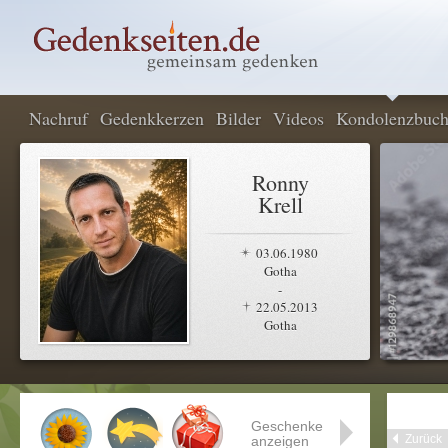
Nachruf
Gedenkkerzen
Bilder
Videos
Kondolenzbuc
Ronny
Krell
03.06.1980
Gotha
-
22.05.2013
Gotha
Geschenke
Zurück
anzeigen