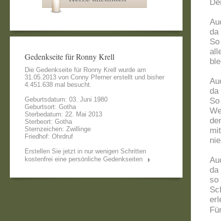
Den
Au
da 
So
all
Gedenkseite für Ronny Krell
ble
Die Gedenkseite für Ronny Krell wurde am
31.05.2013 von
Conny Pferner
erstellt und bisher
Au
4.451.638 mal besucht.
da 
Geburtsdatum: 03. Juni 1980
So 
Geburtsort: Gotha
We
Sterbedatum: 22. Mai 2013
de
Sterbeort: Gotha
Sternzeichen: Zwillinge
mi
Friedhof: Ohrdruf
nie
Erstellen Sie jetzt in nur wenigen Schritten
kostenfrei eine persönliche Gedenkseiten
Au
da 
so 
Sc
erl
Fü