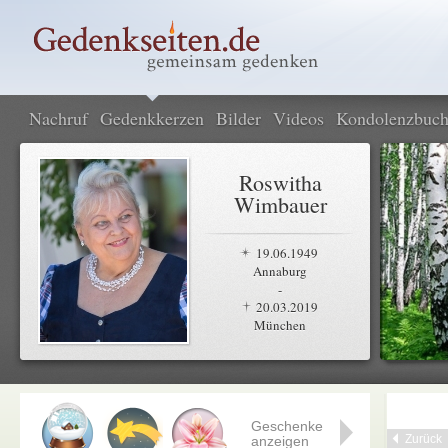
Nachruf
Gedenkkerzen
Bilder
Videos
Kondolenzbuc
Roswitha
Wimbauer
19.06.1949
Annaburg
-
20.03.2019
München
Geschenke
Zurück
anzeigen