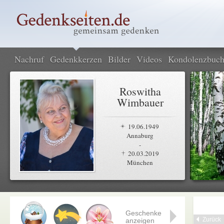
Nachruf
Gedenkkerzen
Bilder
Videos
Kondolenzbuc
Roswitha
Wimbauer
19.06.1949
Annaburg
-
20.03.2019
München
Geschenke
Zurück
anzeigen