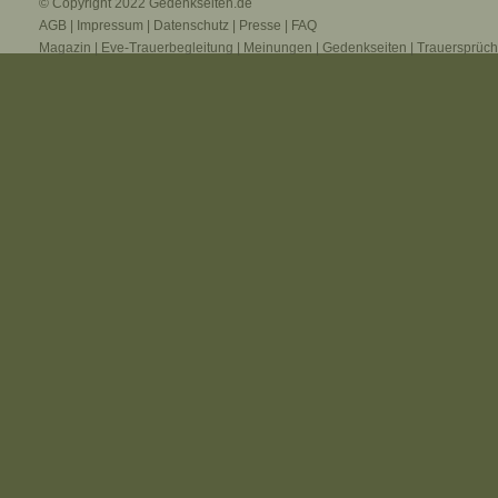
© Copyright 2022
Gedenkseiten.de
AGB
|
Impressum
|
Datenschutz
|
Presse
|
FAQ
Magazin
|
Eve-Trauerbegleitung
|
Meinungen
|
Gedenkseiten
|
Trauersprüc