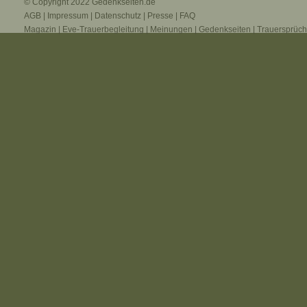
© Copyright 2022
Gedenkseiten.de
AGB
|
Impressum
|
Datenschutz
|
Presse
|
FAQ
Magazin
|
Eve-Trauerbegleitung
|
Meinungen
|
Gedenkseiten
|
Trauersprüc