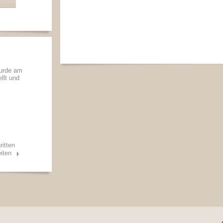
wurde am
llt und
ritten
iten