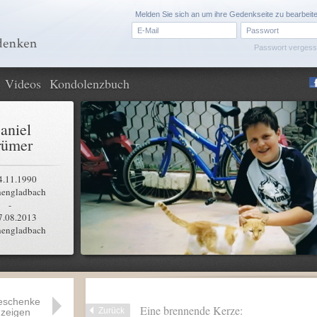
Melden Sie sich an um ihre Gedenkseite zu bearbeit
Passwort verges
Videos
Kondolenzbuch
aniel
rümer
4.11.1990
engladbach
-
7.08.2013
engladbach
eschenke
Eine brennende Kerze:
Zurück
zeigen