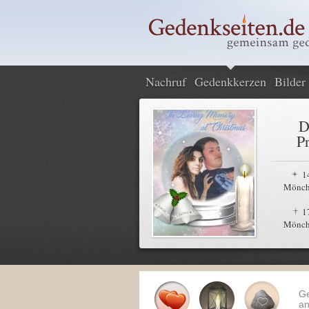
Nachruf
Gedenkkerzen
Bilder
D
P
1
Mönch
1
Mönch
G
an