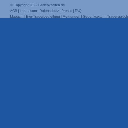
© Copyright 2022
Gedenkseiten.de
AGB
|
Impressum
|
Datenschutz
|
Presse
|
FAQ
Magazin
|
Eve-Trauerbegleitung
|
Meinungen
|
Gedenkseiten
|
Trauersprüc