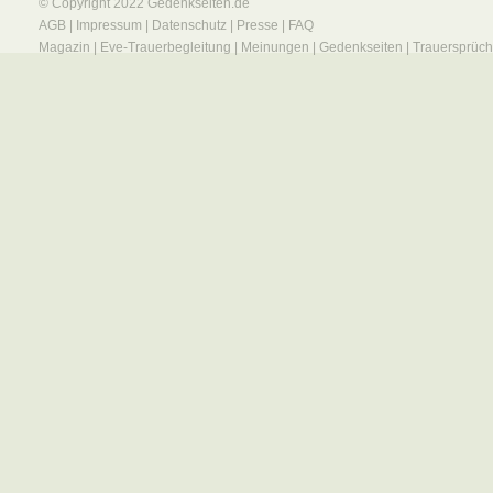
© Copyright 2022
Gedenkseiten.de
AGB
|
Impressum
|
Datenschutz
|
Presse
|
FAQ
Magazin
|
Eve-Trauerbegleitung
|
Meinungen
|
Gedenkseiten
|
Trauersprüc