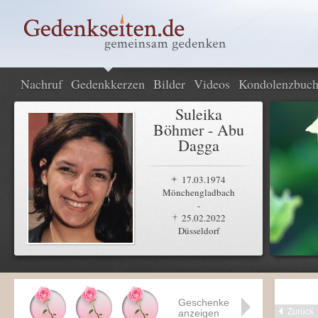
Nachruf
Gedenkkerzen
Bilder
Videos
Kondolenzbuc
Suleika
Böhmer - Abu
Dagga
17.03.1974
Mönchengladbach
-
25.02.2022
Düsseldorf
Geschenke
Zurück
anzeigen