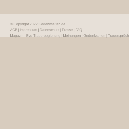
© Copyright 2022
Gedenkseiten.de
AGB
|
Impressum
|
Datenschutz
|
Presse
|
FAQ
Magazin
|
Eve-Trauerbegleitung
|
Meinungen
|
Gedenkseiten
|
Trauersprüc