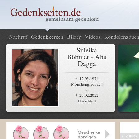
Nachruf
Gedenkkerzen
Bilder
Videos
Kondolenzbuc
Suleika
Böhmer - Abu
Dagga
17.03.1974
Mönchengladbach
-
25.02.2022
Düsseldorf
Geschenke
Zurück
anzeigen