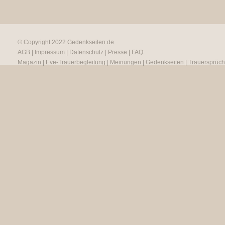
© Copyright 2022
Gedenkseiten.de
AGB
|
Impressum
|
Datenschutz
|
Presse
|
FAQ
Magazin
|
Eve-Trauerbegleitung
|
Meinungen
|
Gedenkseiten
|
Trauersprüc