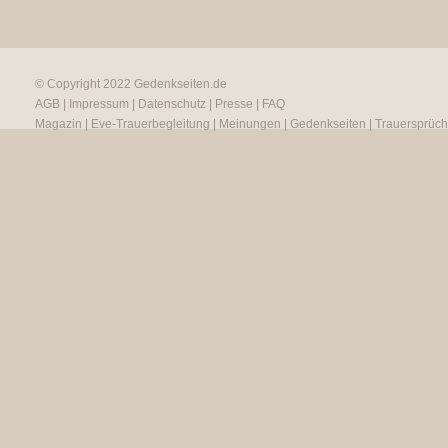
© Copyright 2022
Gedenkseiten.de
AGB
|
Impressum
|
Datenschutz
|
Presse
|
FAQ
Magazin
|
Eve-Trauerbegleitung
|
Meinungen
|
Gedenkseiten
|
Trauersprüc