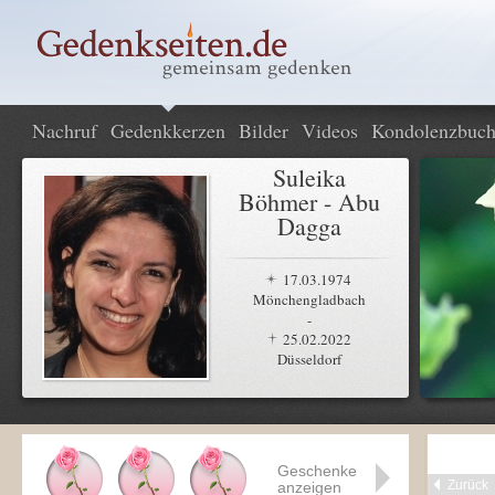
Nachruf
Gedenkkerzen
Bilder
Videos
Kondolenzbuc
Suleika
Böhmer - Abu
Dagga
17.03.1974
Mönchengladbach
-
25.02.2022
Düsseldorf
Geschenke
Zurück
anzeigen